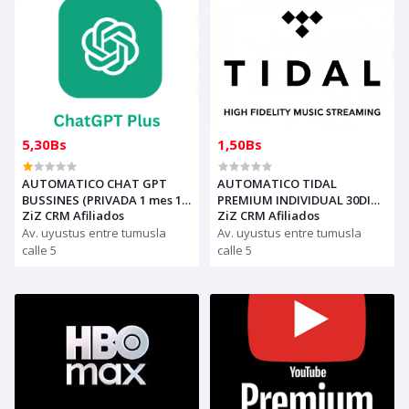
5,30Bs
1,50Bs
AUTOMATICO CHAT GPT
AUTOMATICO TIDAL
BUSSINES (PRIVADA 1 mes 1
PREMIUM INDIVIDUAL 30DIAS
ZiZ CRM Afiliados
ZiZ CRM Afiliados
ADMIN CON 5 INVITACIONES
(1 dispositvo)
A CORREO DEL CLIENTE)
Av. uyustus entre tumusla
Av. uyustus entre tumusla
calle 5
calle 5