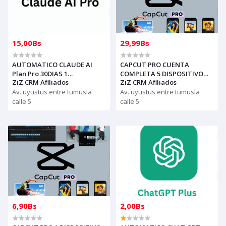
15,00Bs
29,99Bs
AUTOMATICO CLAUDE AI
CAPCUT PRO CUENTA
Plan Pro 30DIAS 1
COMPLETA 5 DISPOSITIVO
ZiZ CRM Afiliados
ZiZ CRM Afiliados
DISPOSITIVO, ver
37DIAS PARA REVENDEDORES,
descripción para iniciar
Av. uyustus entre tumusla
AUTOMATICO (solo con
Av. uyustus entre tumusla
secion
creditos puede comprar, )
calle 5
calle 5
para soporte escribir al
whatsapp Historial,
6,90Bs
2,00Bs