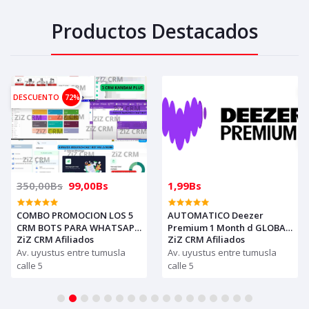
Productos Destacados
DESCUENTO
72%
350,00Bs
99,00Bs
1,99Bs
COMBO PROMOCION LOS 5
AUTOMATICO Deezer
CRM BOTS PARA WHATSAPP
Premium 1 Month d GLOBAL
ZiZ CRM Afiliados
ZiZ CRM Afiliados
PRO BUSINES, PROMO
( compras solo con creditos)
HASTA 27 DE JUNIO
Av. uyustus entre tumusla
/ es igual que Spotify
Av. uyustus entre tumusla
calle 5
calle 5
1
2
3
4
5
6
7
8
9
10
11
12
13
14
15
16
17