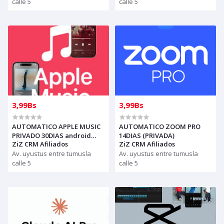
creditos puede comprar)
calle 5
calle 5
3,99Bs
3,99Bs
AUTOMATICO APPLE MUSIC
AUTOMATICO ZOOM PRO
PRIVADO 30DIAS android
14DIAS (PRIVADA)
ZiZ CRM Afiliados
ZiZ CRM Afiliados
IPHONE ENVIAR CODIGO A
AGENTE
Av. uyustus entre tumusla
Av. uyustus entre tumusla
calle 5
calle 5