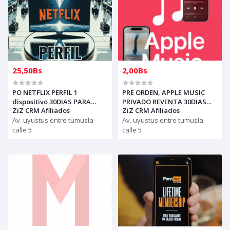
25,50Bs
2,00Bs
PO NETFLIX PERFIL 1
PRE ORDEN, APPLE MUSIC
dispositivo 30DIAS PARA
PRIVADO REVENTA 30DIAS
ZiZ CRM Afiliados
ZiZ CRM Afiliados
REVENDER (entrega al
IPHONE ENVIAR CORREO AL
whasap)
Av. uyustus entre tumusla
WHATSAPP, PARA ENVIAR
Av. uyustus entre tumusla
INVITACION Y INDICACIONES
calle 5
calle 5