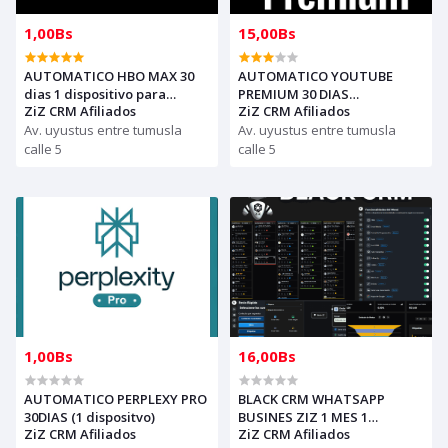
1,00Bs
15,00Bs
AUTOMATICO HBO MAX 30
AUTOMATICO YOUTUBE
dias 1 dispositivo para
PREMIUM 30 DIAS
ZiZ CRM Afiliados
ZiZ CRM Afiliados
revender (para compras solo
INDIVIDUAL PARA REVENDER
con creditos)
Av. uyustus entre tumusla
(compras solo con creditos)
Av. uyustus entre tumusla
calle 5
calle 5
1,00Bs
16,00Bs
AUTOMATICO PERPLEXY PRO
BLACK CRM WHATSAPP
30DIAS (1 dispositvo)
BUSINES ZIZ 1 MES 1
ZiZ CRM Afiliados
ZiZ CRM Afiliados
NUMERO, AUTOMATICO