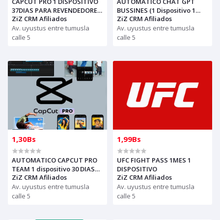
CAPCUT PRO 1 DISPOSITIVO
AUTOMATICO CHAT GPT
37DIAS PARA REVENDEDORES,
BUSSINES (1 Dispositivo 1
ZiZ CRM Afiliados
ZiZ CRM Afiliados
AUTOMATICO (solo con
mes) - CON GARANTIA
creditos puede comprar, )
Av. uyustus entre tumusla
Av. uyustus entre tumusla
para soporte escribir al
calle 5
calle 5
whatsapp Historial,
1,30Bs
1,99Bs
AUTOMATICO CAPCUT PRO
UFC FIGHT PASS 1MES 1
TEAM 1 dispositivo 30 DIAS
DISPOSITIVO
ZiZ CRM Afiliados
ZiZ CRM Afiliados
PARA REVENDEDORES(solo
con creditos puede comprar)
Av. uyustus entre tumusla
Av. uyustus entre tumusla
para soporte escribir al
calle 5
calle 5
whatsapp Historial