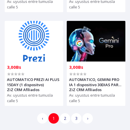
Av. uyustus entre tumusla
Av. uyustus entre tumusla
calle 5
calle 5
3,00Bs
3,00Bs
AUTOMATICO PREZI AI PLUS
AUTOMATICO, GEMINI PRO
15DAY (1 dispositvo)
IA 1 dispositivo 30DIAS PARA
ZiZ CRM Afiliados
ZiZ CRM Afiliados
REVENDER (solo con creditos
Av. uyustus entre tumusla
puede comprar) para
Av. uyustus entre tumusla
soporte escribir al whatsapp
calle 5
calle 5
‹
1
2
3
›