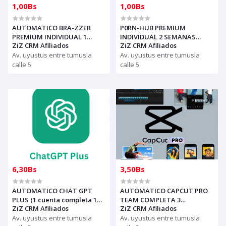
1,00Bs
1,00Bs
AUTOMATICO BRA-ZZER
P0RN-HUB PREMIUM
PREMIUM INDIVIDUAL 1
INDIVIDUAL 2 SEMANAS
ZiZ CRM Afiliados
ZiZ CRM Afiliados
MES(1 dispositvo)
GARANTIA(1 dispositvo)
Av. uyustus entre tumusla
Av. uyustus entre tumusla
calle 5
calle 5
6,30Bs
3,50Bs
AUTOMATICO CHAT GPT
AUTOMATICO CAPCUT PRO
PLUS (1 cuenta completa 1
TEAM COMPLETA 3
ZiZ CRM Afiliados
ZiZ CRM Afiliados
mes) 8 A 10 DISP- ChatGPT -
dispositivo 30 DIAS PARA
GLOBAL
Av. uyustus entre tumusla
REVENDEDORES(solo con
Av. uyustus entre tumusla