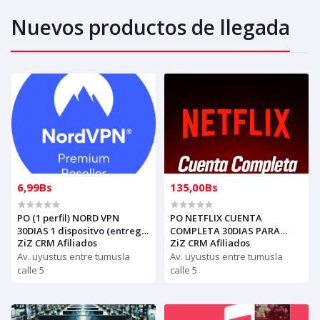
Nuevos productos de llegada
6,99Bs
135,00Bs
PO (1 perfil) NORD VPN
PO NETFLIX CUENTA
30DIAS 1 dispositvo (entrega
COMPLETA 30DIAS PARA
ZiZ CRM Afiliados
ZiZ CRM Afiliados
al whasap)
REVENDER (entrega al
Av. uyustus entre tumusla
whasap)
Av. uyustus entre tumusla
calle 5
calle 5