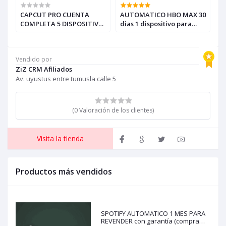
CAPCUT PRO CUENTA
AUTOMATICO HBO MAX 30
A
COMPLETA 5 DISPOSITIVO
dias 1 dispositivo para
P
37DIAS PARA
revender (para compras
IN
REVENDEDORES,
solo con creditos)
R
AUTOMATICO (solo con
c
Vendido por
creditos puede comprar, )
ZiZ CRM Afiliados
para soporte escribir al
whatsapp Historial,
Av. uyustus entre tumusla calle 5
(0 Valoración de los clientes)
Visita la tienda
Productos más vendidos
SPOTIFY AUTOMATICO 1 MES PARA
REVENDER con garantía (compra