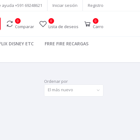
e ayuda
+591 69248621
Iniciar sesión
Registro
0
0
0
Comparar
Lista de deseos
Carro
LIX DISNEY ETC
FRRE FIRE RECARGAS
Ordenar por
El más nuevo