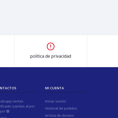
política de privacidad
NTACTOS
MI CUENTA
atsapp ventas
Iniciar sesión
ificado cuentas al por
Historial de pedidos
yor 🟢
mi lista de deseos