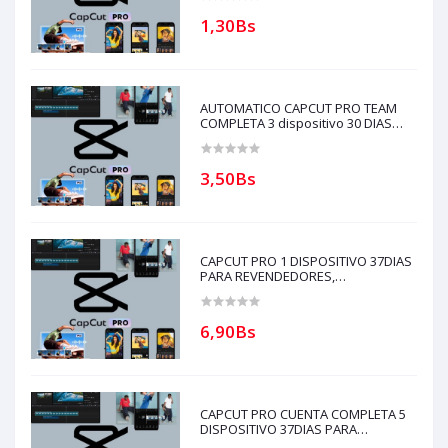
escribir al whatsapp Historial
1,30Bs
AUTOMATICO CAPCUT PRO TEAM
COMPLETA 3 dispositivo 30 DIAS
PARA REVENDEDORES(solo con
creditos puede comprar)
3,50Bs
CAPCUT PRO 1 DISPOSITIVO 37DIAS
PARA REVENDEDORES,
AUTOMATICO (solo con creditos
puede comprar, ) para soporte
escribir al whatsapp Historial,
6,90Bs
CAPCUT PRO CUENTA COMPLETA 5
DISPOSITIVO 37DIAS PARA
REVENDEDORES, AUTOMATICO