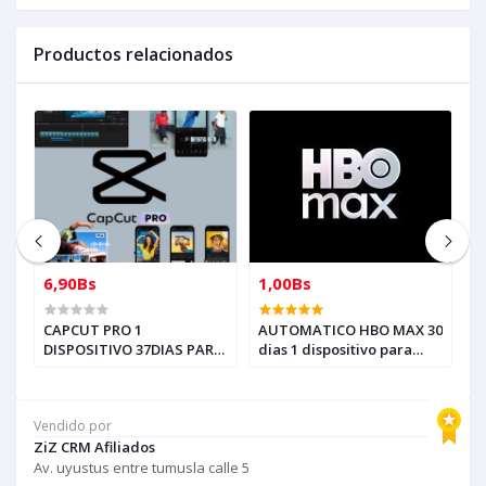
Productos relacionados
6,90Bs
1,00Bs
1
CAPCUT PRO 1
AUTOMATICO HBO MAX 30
A
DISPOSITIVO 37DIAS PARA
dias 1 dispositivo para
P
REVENDEDORES,
revender (para compras
IN
AUTOMATICO (solo con
solo con creditos)
R
creditos puede comprar, )
c
Vendido por
para soporte escribir al
ZiZ CRM Afiliados
whatsapp Historial,
Av. uyustus entre tumusla calle 5