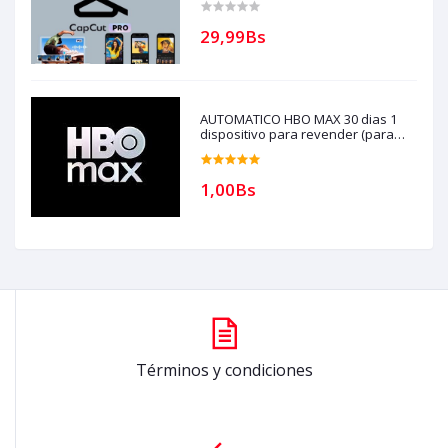
(solo con creditos puede comprar, )
para soporte escribir al whatsapp
29,99Bs
Historial,
AUTOMATICO HBO MAX 30 dias 1
dispositivo para revender (para
compras solo con creditos)
1,00Bs
Términos y condiciones