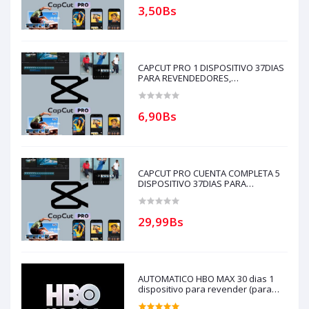
3,50Bs
CAPCUT PRO 1 DISPOSITIVO 37DIAS
PARA REVENDEDORES,
AUTOMATICO (solo con creditos
puede comprar, ) para soporte
escribir al whatsapp Historial,
6,90Bs
CAPCUT PRO CUENTA COMPLETA 5
DISPOSITIVO 37DIAS PARA
REVENDEDORES, AUTOMATICO
(solo con creditos puede comprar, )
para soporte escribir al whatsapp
29,99Bs
Historial,
AUTOMATICO HBO MAX 30 dias 1
dispositivo para revender (para
compras solo con creditos)