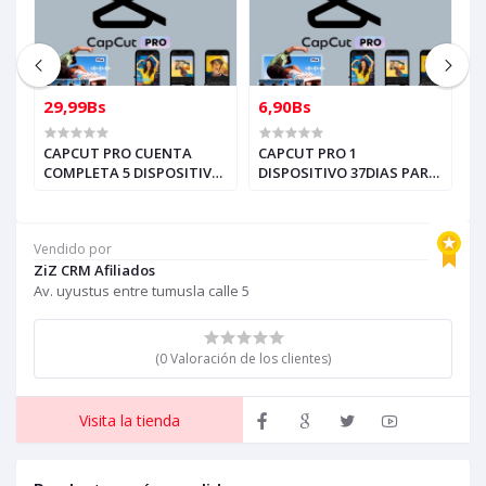
29,99Bs
6,90Bs
1
CAPCUT PRO CUENTA
CAPCUT PRO 1
A
COMPLETA 5 DISPOSITIVO
DISPOSITIVO 37DIAS PARA
d
37DIAS PARA
REVENDEDORES,
r
REVENDEDORES,
AUTOMATICO (solo con
s
AUTOMATICO (solo con
creditos puede comprar, )
Vendido por
creditos puede comprar, )
para soporte escribir al
ZiZ CRM Afiliados
para soporte escribir al
whatsapp Historial,
whatsapp Historial,
Av. uyustus entre tumusla calle 5
(0 Valoración de los clientes)
Visita la tienda