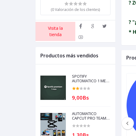
? 
(0 Valoración de los clientes)
? "
Visita la
* 
tienda
Productos más vendidos
Pro
SPOTIFY
AUTOMATICO 1 MES
PARA REVENDER con
garantía (compra
solo si tienes
9,00Bs
creditos)
AUTOMATICO
CAPCUT PRO TEAM 1
dispositivo 30 DIAS
PARA
REVENDEDORES(solo
1,30Bs