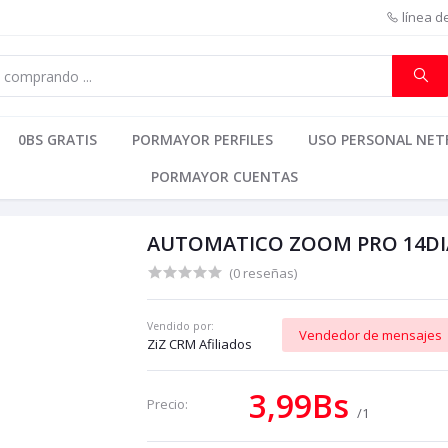
línea d
0BS GRATIS
PORMAYOR PERFILES
USO PERSONAL NETF
PORMAYOR CUENTAS
AUTOMATICO ZOOM PRO 14DIA
(0 reseñas)
Vendido por:
Vendedor de mensajes
ZiZ CRM Afiliados
3,99Bs
Precio:
/1