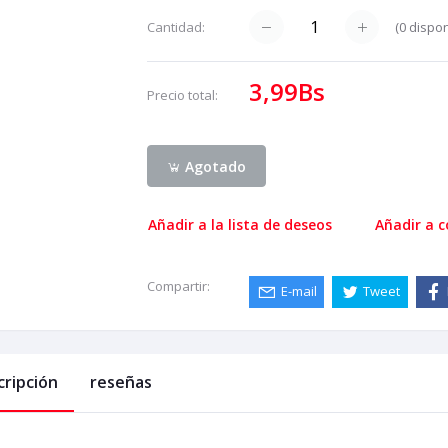
(
0
dispon
Cantidad:
3,99Bs
Precio total:
Agotado
Añadir a la lista de deseos
Añadir a 
Compartir:
E-mail
Tweet
cripción
reseñas