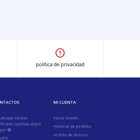
política de privacidad
NTACTOS
MI CUENTA
atsapp ventas
Iniciar sesión
ificado cuentas al por
Historial de pedidos
yor 🟢
mi lista de deseos
UPO