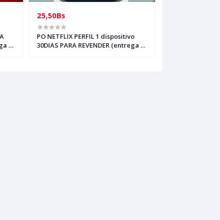
25,50Bs
2,00Bs
A
PO NETFLIX PERFIL 1 dispositivo
PRE ORDEN, APP
ga al
30DIAS PARA REVENDER (entrega al
REVENTA 30DIAS
whasap)
CORREO AL WHA
ENVIAR INVITAC
INDICACIONES