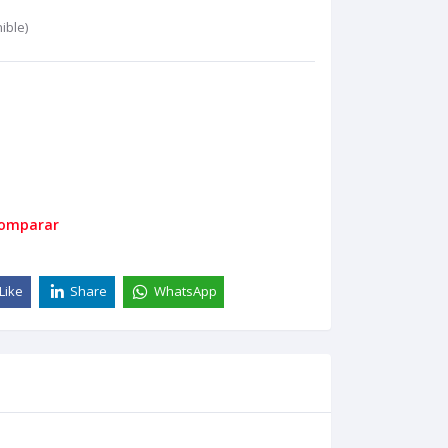
ible)
comparar
Like
Share
WhatsApp