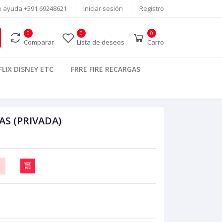
e ayuda
+591 69248621
Iniciar sesión
Registro
0
0
0
Comparar
Lista de deseos
Carro
LIX DISNEY ETC
FRRE FIRE RECARGAS
S (PRIVADA)