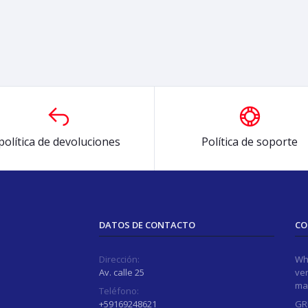
política de devoluciones
Política de soporte
DATOS DE CONTACTO
CO
Dirección:
Wh
Av. calle 25
ver
ma
Teléfono:
+59169248621
GR