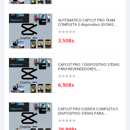
AUTOMATICO CAPCUT PRO TEAM
COMPLETA 3 dispositivo 30 DIAS
PARA REVENDEDORES(solo con
creditos puede comprar)
3,50Bs
CAPCUT PRO 1 DISPOSITIVO 37DIAS
PARA REVENDEDORES,
AUTOMATICO (solo con creditos
puede comprar, ) para soporte
escribir al whatsapp Historial,
6,90Bs
CAPCUT PRO CUENTA COMPLETA 5
DISPOSITIVO 37DIAS PARA
REVENDEDORES, AUTOMATICO
(solo con creditos puede comprar, )
para soporte escribir al whatsapp
29,99Bs