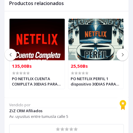
Productos relacionados
135,00Bs
25,50Bs
2
I
PO NETFLIX CUENTA
PO NETFLIX PERFIL 1
P
COMPLETA 30DIAS PARA
dispositivo 30DIAS PARA
P
REVENDER (entrega al
REVENDER (entrega al
I
whasap)
whasap)
A
E
Vendido por
I
ZiZ CRM Afiliados
Av. uyustus entre tumusla calle 5