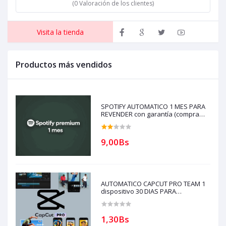
(0 Valoración de los clientes)
Visita la tienda
Productos más vendidos
SPOTIFY AUTOMATICO 1 MES PARA
REVENDER con garantía (compra
solo si tienes creditos)
9,00Bs
AUTOMATICO CAPCUT PRO TEAM 1
dispositivo 30 DIAS PARA
REVENDEDORES(solo con creditos
puede comprar) para soporte
escribir al whatsapp Historial
1,30Bs