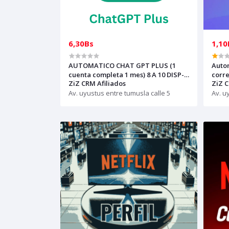
6,30Bs
1,10
AUTOMATICO CHAT GPT PLUS (1
Auto
cuenta completa 1 mes) 8 A 10 DISP-
corr
ZiZ CRM Afiliados
ZiZ C
ChatGPT - GLOBAL
c
Av. uyustus entre tumusla calle 5
Av. u