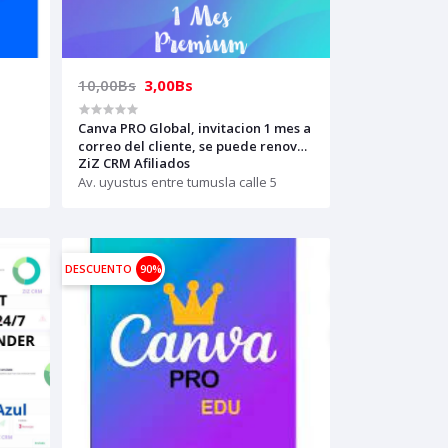
10,00Bs
3,00Bs
Canva PRO Global, invitacion 1 mes a
correo del cliente, se puede renovar
ZiZ CRM Afiliados
con otra invitación
Av. uyustus entre tumusla calle 5
DESCUENTO
90%