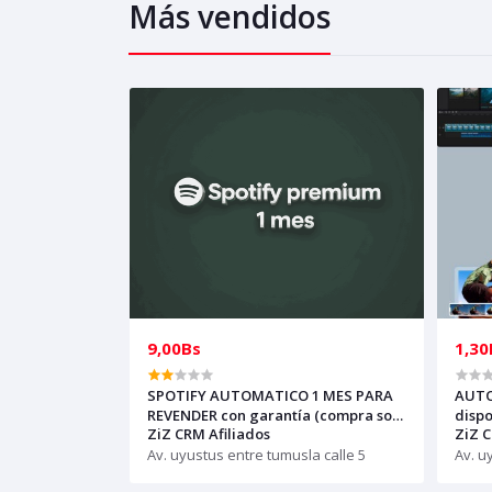
Más vendidos
9,00Bs
1,30
SPOTIFY AUTOMATICO 1 MES PARA
AUTO
REVENDER con garantía (compra solo
dispo
ZiZ CRM Afiliados
ZiZ C
si tienes creditos)
REVE
Av. uyustus entre tumusla calle 5
pued
Av. u
escri