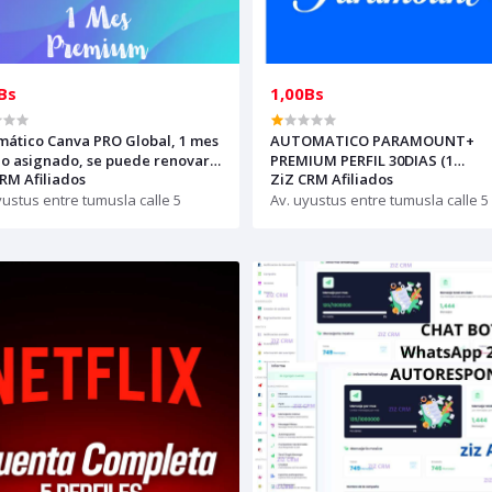
Bs
1,00Bs
mático Canva PRO Global, 1 mes
AUTOMATICO PARAMOUNT+
eo asignado, se puede renovar
PREMIUM PERFIL 30DIAS (1
RM Afiliados
ZiZ CRM Afiliados
on otra invitación
dispositivo)
yustus entre tumusla calle 5
Av. uyustus entre tumusla calle 5