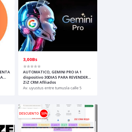
3,00Bs
UENTA
AUTOMATICO, GEMINI PRO IA 1
LA
dispositivo 30DIAS PARA REVENDER
ZiZ CRM Afiliados
AGINA
(solo con creditos puede comprar)
para soporte escribir al whatsapp
Av. uyustus entre tumusla calle 5
DESCUENTO
50%