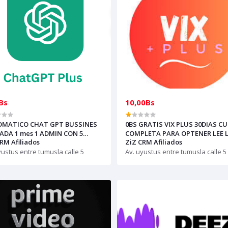
Bs
10,00Bs
MATICO CHAT GPT BUSSINES
0BS GRATIS VIX PLUS 30DIAS C
VADA 1 mes 1 ADMIN CON 5
COMPLETA PARA OPTENER LEE 
RM Afiliados
ZiZ CRM Afiliados
TACIONES A CORREO DEL
DESCRIPCION Y ESCRITE A LA P
NTE)
yustus entre tumusla calle 5
POR TIKET
Av. uyustus entre tumusla calle 5