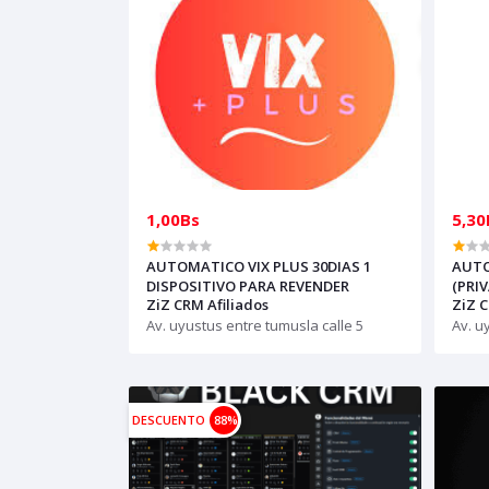
1,00Bs
5,30
AUTOMATICO VIX PLUS 30DIAS 1
AUTO
DISPOSITIVO PARA REVENDER
(PRI
ZiZ CRM Afiliados
ZiZ C
INVI
Av. uyustus entre tumusla calle 5
CLIE
Av. u
DESCUENTO
88%