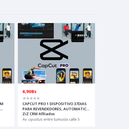
6,90Bs
AM
CAPCUT PRO 1 DISPOSITIVO 37DIAS
PARA REVENDEDORES, AUTOMATICO
ZiZ CRM Afiliados
(solo con creditos puede comprar, )
para soporte escribir al whatsapp
Av. uyustus entre tumusla calle 5
Historial,