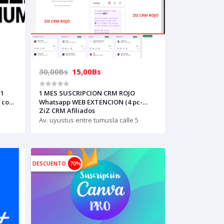
30,00Bs
15,00Bs
 1
1 MES SUSCRIPCION CRM ROJO
 con
Whatsapp WEB EXTENCION (4 pc-
ZiZ CRM Afiliados
computadora-laptop) solo con un
numero funciona
Av. uyustus entre tumusla calle 5
DESCUENTO
70%