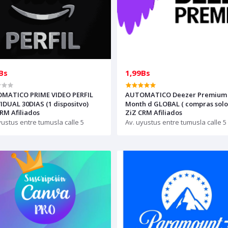
Bs
1,99Bs
MATICO PRIME VIDEO PERFIL
AUTOMATICO Deezer Premium
IDUAL 30DIAS (1 dispositvo)
Month d GLOBAL ( compras solo
RM Afiliados
ZiZ CRM Afiliados
creditos) / es igual que Spotify
yustus entre tumusla calle 5
Av. uyustus entre tumusla calle 5