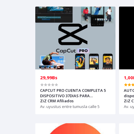
29,99Bs
1,00
CAPCUT PRO CUENTA COMPLETA 5
AUTOMA
DISPOSITIVO 37DIAS PARA
dispo
ZiZ CRM Afiliados
ZiZ C
REVENDEDORES, AUTOMATICO (solo
compr
con creditos puede comprar, ) para
Av. uyustus entre tumusla calle 5
Av. u
soporte escribir al whatsapp
Historial,