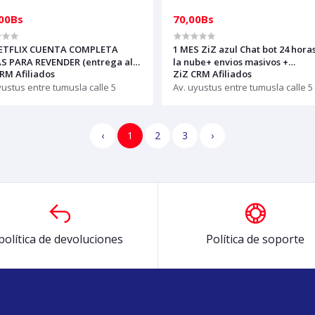
00Bs
70,00Bs
ETFLIX CUENTA COMPLETA
1 MES ZiZ azul Chat bot 24 hora
AS PARA REVENDER (entrega al
la nube+ envios masivos +
RM Afiliados
ZiZ CRM Afiliados
ap)
Autoresponder, plan empresas
yustus entre tumusla calle 5
Av. uyustus entre tumusla calle 5
‹
1
2
3
›
política de devoluciones
Política de soporte