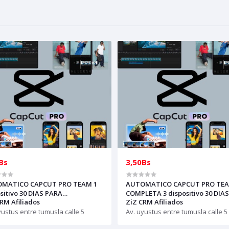
Bs
3,50Bs
MATICO CAPCUT PRO TEAM 1
AUTOMATICO CAPCUT PRO TE
sitivo 30 DIAS PARA
COMPLETA 3 dispositivo 30 DIAS
RM Afiliados
ZiZ CRM Afiliados
NDEDORES(solo con creditos
PARA REVENDEDORES(solo con
e comprar) para soporte
yustus entre tumusla calle 5
creditos puede comprar)
Av. uyustus entre tumusla calle 5
bir al whatsapp Historial