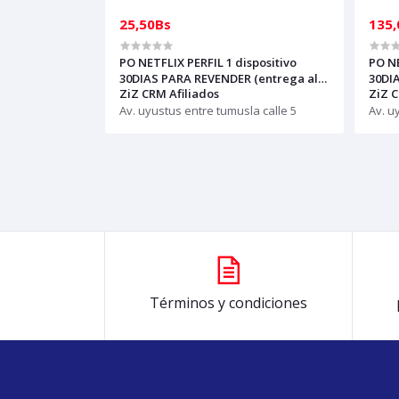
25,50Bs
135,
PO NETFLIX PERFIL 1 dispositivo
PO N
30DIAS PARA REVENDER (entrega al
30DI
ZiZ CRM Afiliados
ZiZ C
whasap)
whas
Av. uyustus entre tumusla calle 5
Av. u
Términos y condiciones