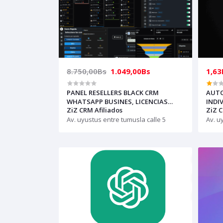
8.750,00Bs
1.049,00Bs
1,63
PANEL RESELLERS BLACK CRM
AUTO
WHATSAPP BUSINES, LICENCIAS
INDIV
ZiZ CRM Afiliados
ZiZ C
ILIMITADAS
Av. uyustus entre tumusla calle 5
Av. u