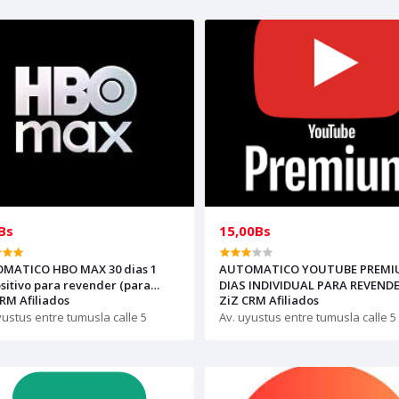
Bs
15,00Bs
TICO HBO MAX 30 dias 1
AUTOMATICO YOUTUBE PREMI
sitivo para revender (para
DIAS INDIVIDUAL PARA REVENDER
RM Afiliados
ZiZ CRM Afiliados
as solo con creditos)
(compras solo con creditos)
yustus entre tumusla calle 5
Av. uyustus entre tumusla calle 5