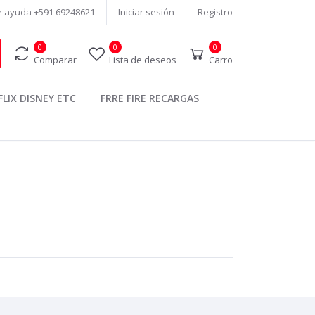
e ayuda
+591 69248621
Iniciar sesión
Registro
0
0
0
Comparar
Lista de deseos
Carro
LIX DISNEY ETC
FRRE FIRE RECARGAS