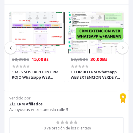
30,00Bs
15,00Bs
60,00Bs
30,00Bs
3
B
1 MES SUSCRIPCION CRM
1 COMBO CRM Whatsapp
1 MES 
ROJO Whatsapp WEB
WEB EXTENCION VERDE Y
V
lo
EXTENCION (4 pc-
ROJO (4 pc-computadora-
E
computadora-laptop) solo
laptop) solo con un
c
con un numero funciona
numero funciona
c
Vendido por
ZiZ CRM Afiliados
Av. uyustus entre tumusla calle 5
(0 Valoración de los clientes)