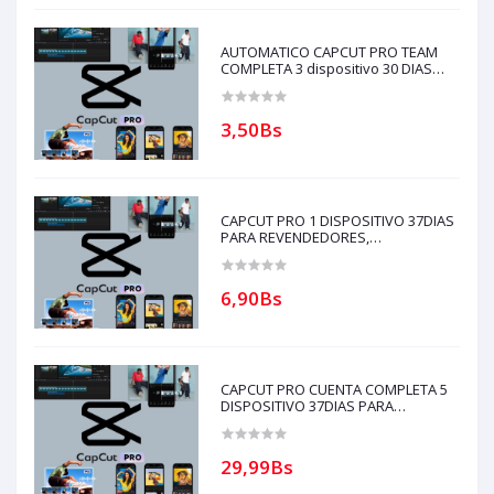
AUTOMATICO CAPCUT PRO TEAM
COMPLETA 3 dispositivo 30 DIAS
PARA REVENDEDORES(solo con
creditos puede comprar)
3,50Bs
CAPCUT PRO 1 DISPOSITIVO 37DIAS
PARA REVENDEDORES,
AUTOMATICO (solo con creditos
puede comprar, ) para soporte
escribir al whatsapp Historial,
6,90Bs
CAPCUT PRO CUENTA COMPLETA 5
DISPOSITIVO 37DIAS PARA
REVENDEDORES, AUTOMATICO
(solo con creditos puede comprar, )
para soporte escribir al whatsapp
29,99Bs
Historial,