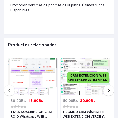
Promoción solo mes de por mes de la patria, Últimos cupos
Disponibles
Productos relacionados
30,00Bs
15,00Bs
60,00Bs
30,00Bs
3
1 MES SUSCRIPCION CRM
1 COMBO CRM Whatsapp
1 MES 
ON
ROJO Whatsapp WEB
WEB EXTENCION VERDE Y
V