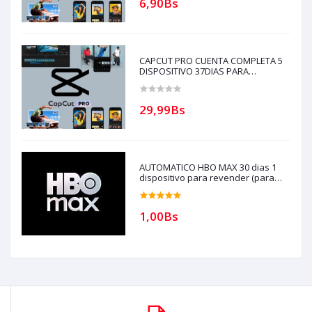
6,90Bs
CAPCUT PRO CUENTA COMPLETA 5
DISPOSITIVO 37DIAS PARA
REVENDEDORES, AUTOMATICO
(solo con creditos puede comprar, )
para soporte escribir al whatsapp
29,99Bs
Historial,
AUTOMATICO HBO MAX 30 dias 1
dispositivo para revender (para
compras solo con creditos)
1,00Bs