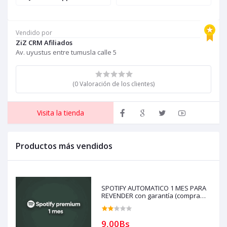
EXTENCION (4 pc-
ROJO (4 pc-computadora-
E
computadora-laptop) solo
laptop) solo con un
c
con un numero funciona
numero funciona
c
Vendido por
ZiZ CRM Afiliados
Av. uyustus entre tumusla calle 5
(0 Valoración de los clientes)
Visita la tienda
Productos más vendidos
SPOTIFY AUTOMATICO 1 MES PARA
REVENDER con garantía (compra
solo si tienes creditos)
9,00Bs