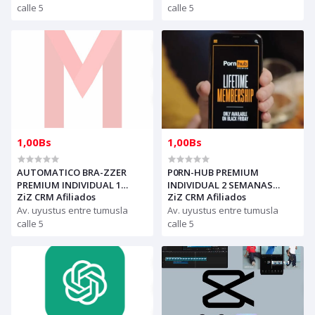
INVITACION Y INDICACIONES
calle 5
calle 5
1,00Bs
1,00Bs
AUTOMATICO BRA-ZZER
P0RN-HUB PREMIUM
PREMIUM INDIVIDUAL 1
INDIVIDUAL 2 SEMANAS
ZiZ CRM Afiliados
ZiZ CRM Afiliados
MES(1 dispositvo)
GARANTIA(1 dispositvo)
Av. uyustus entre tumusla
Av. uyustus entre tumusla
calle 5
calle 5