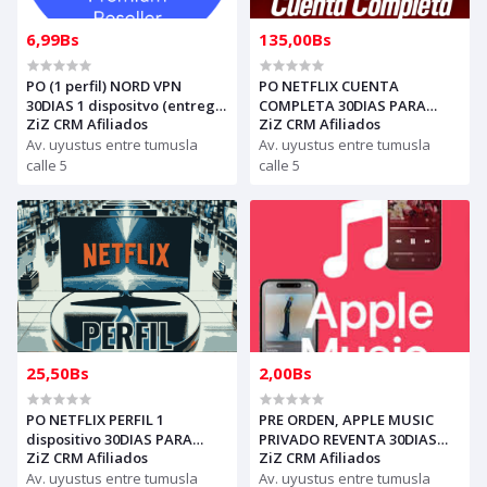
6,99Bs
135,00Bs
PO (1 perfil) NORD VPN
PO NETFLIX CUENTA
30DIAS 1 dispositvo (entrega
COMPLETA 30DIAS PARA
ZiZ CRM Afiliados
ZiZ CRM Afiliados
al whasap)
REVENDER (entrega al
Av. uyustus entre tumusla
whasap)
Av. uyustus entre tumusla
calle 5
calle 5
25,50Bs
2,00Bs
PO NETFLIX PERFIL 1
PRE ORDEN, APPLE MUSIC
dispositivo 30DIAS PARA
PRIVADO REVENTA 30DIAS
ZiZ CRM Afiliados
ZiZ CRM Afiliados
REVENDER (entrega al
IPHONE ENVIAR CORREO AL
whasap)
Av. uyustus entre tumusla
WHATSAPP, PARA ENVIAR
Av. uyustus entre tumusla