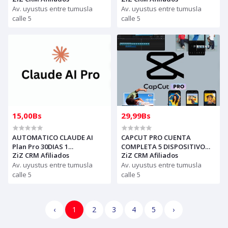
AGENTE
Av. uyustus entre tumusla
Av. uyustus entre tumusla
calle 5
calle 5
15,00Bs
29,99Bs
AUTOMATICO CLAUDE AI
CAPCUT PRO CUENTA
Plan Pro 30DIAS 1
COMPLETA 5 DISPOSITIVO
ZiZ CRM Afiliados
ZiZ CRM Afiliados
DISPOSITIVO, ver
37DIAS PARA REVENDEDORES,
descripción para iniciar
Av. uyustus entre tumusla
AUTOMATICO (solo con
Av. uyustus entre tumusla
secion
creditos puede comprar, )
calle 5
calle 5
para soporte escribir al
whatsapp Historial,
‹
1
2
3
4
5
›