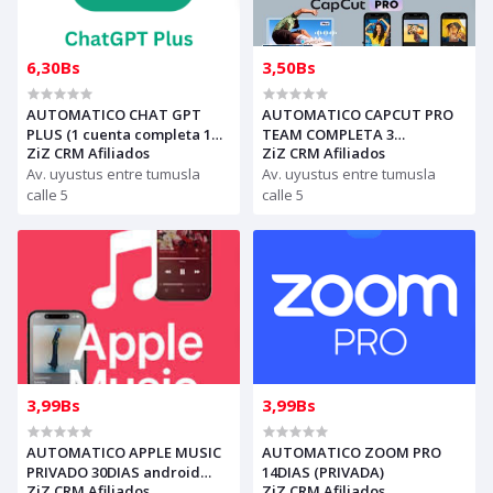
6,30Bs
3,50Bs
AUTOMATICO CHAT GPT
AUTOMATICO CAPCUT PRO
PLUS (1 cuenta completa 1
TEAM COMPLETA 3
ZiZ CRM Afiliados
ZiZ CRM Afiliados
mes) 8 A 10 DISP- ChatGPT -
dispositivo 30 DIAS PARA
GLOBAL
Av. uyustus entre tumusla
REVENDEDORES(solo con
Av. uyustus entre tumusla
creditos puede comprar)
calle 5
calle 5
3,99Bs
3,99Bs
AUTOMATICO APPLE MUSIC
AUTOMATICO ZOOM PRO
PRIVADO 30DIAS android
14DIAS (PRIVADA)
ZiZ CRM Afiliados
ZiZ CRM Afiliados
IPHONE ENVIAR CODIGO A