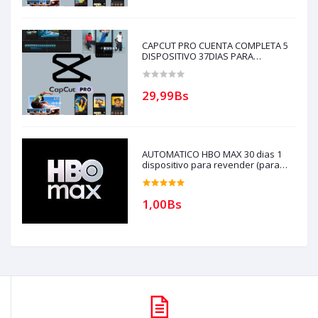
CAPCUT PRO CUENTA COMPLETA 5
DISPOSITIVO 37DIAS PARA
REVENDEDORES, AUTOMATICO
(solo con creditos puede comprar, )
para soporte escribir al whatsapp
29,99Bs
Historial,
AUTOMATICO HBO MAX 30 dias 1
dispositivo para revender (para
compras solo con creditos)
1,00Bs