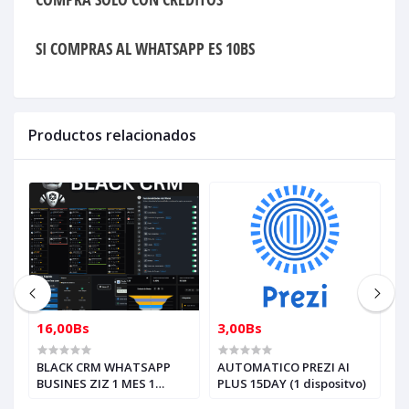
SI COMPRAS AL WHATSAPP ES 10BS
Productos relacionados
16,00Bs
3,00Bs
5
N
BLACK CRM WHATSAPP
AUTOMATICO PREZI AI
5
BUSINES ZIZ 1 MES 1
PLUS 15DAY (1 dispositvo)
C
a
NUMERO, AUTOMATICO
Z