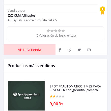
a
D
Vendido por
ZiZ CRM Afiliados
Av. uyustus entre tumusla calle 5
(0 Valoración de los clientes)
Visita la tienda
Productos más vendidos
SPOTIFY AUTOMATICO 1 MES PARA
REVENDER con garantía (compra
solo si tienes creditos)
9,00Bs