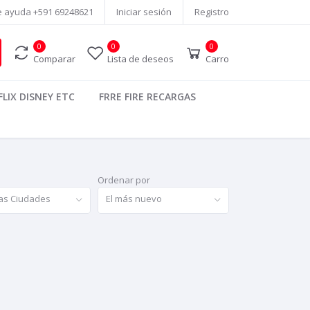
e ayuda
+591 69248621
Iniciar sesión
Registro
0
0
0
Comparar
Lista de deseos
Carro
LIX DISNEY ETC
FRRE FIRE RECARGAS
Ordenar por
as Ciudades
El más nuevo